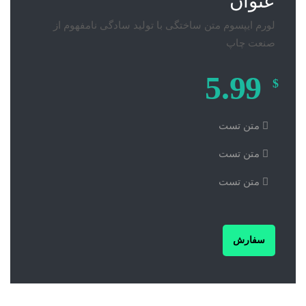
عنوان
لورم ایپسوم متن ساختگی با تولید سادگی نامفهوم از
صنعت چاپ
5.99
$
متن تست
متن تست
متن تست
سفارش