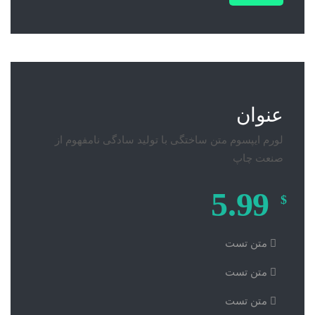
عنوان
لورم ایپسوم متن ساختگی با تولید سادگی نامفهوم از
صنعت چاپ
5.99
$
متن تست
متن تست
متن تست