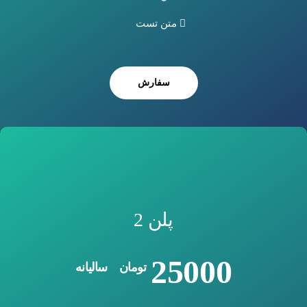
متن تست
سفارش
پلن 2
25000
تومان
سالیانه