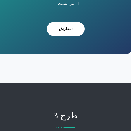
متن تست
سفارش
طرح 3