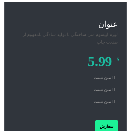
عنوان
لورم ایپسوم متن ساختگی با تولید سادگی نامفهوم از
صنعت چاپ
5.99
$
متن تست
متن تست
متن تست
سفارش